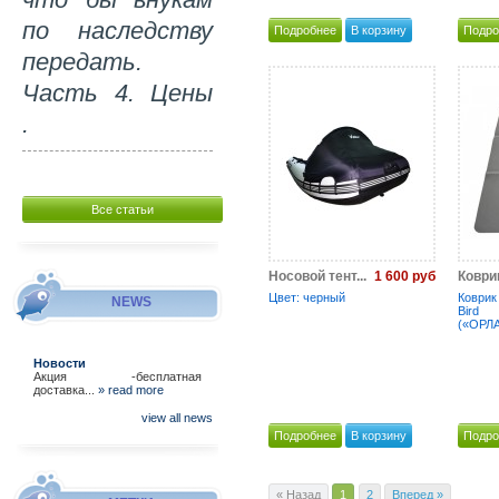
по наследству
Подробнее
В корзину
Подро
передать.
Часть 4. Цены
.
Все статьи
1 600 руб
Носовой тент...
Коврик
Цвет: черный
Коврик
NEWS
Bir
(«ОРЛА
Новости
Акция -бесплатная
доставка...
» read more
view all news
Подробнее
В корзину
Подро
« Назад
1
2
Вперед »