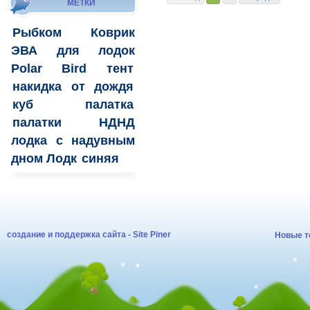
МЕТКИ
Рыбком
Коврик
ЭВА для лодок
Polar Bird
тент
накидка
от дождя
куб
палатка
палатки
НДНД
лодка с надувным
дном Лодк
синяя
создание и поддержка сайта - Site Piner
Новые т