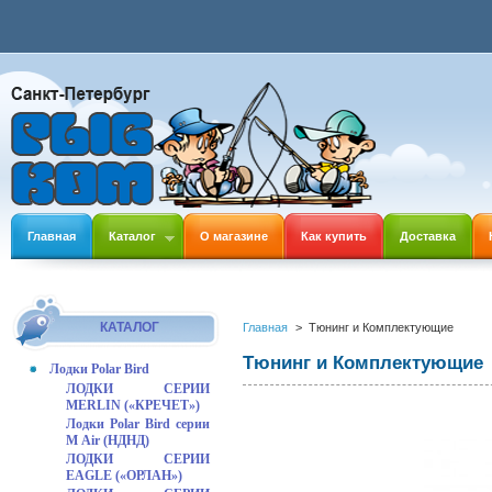
Главная
Каталог
О магазине
Как купить
Доставка
КАТАЛОГ
Главная
>
Тюнинг и Комплектующие
Тюнинг и Комплектующие
Лодки Polar Bird
ЛОДКИ СЕРИИ
MERLIN («КРЕЧЕТ»)
Лодки Polar Bird серии
М Air (НДНД)
ЛОДКИ СЕРИИ
EAGLE («ОРЛАН»)