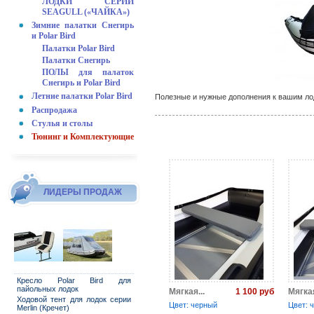
ЛОДКИ СЕРИИ
SEAGULL («ЧАЙКА»)
Зимние палатки Снегирь
и Polar Bird
Палатки Polar Bird
Палатки Снегирь
ПОЛЫ для палаток
Снегирь и Polar Bird
Летние палатки Polar Bird
Полезные и нужные дополнения к вашим ло
Распродажа
Стулья и столы
Тюнинг и Комплектующие
ЛИДЕРЫ ПРОДАЖ
Кресло Polar Bird для
пайольных лодок
1 100 руб
Мягкая...
Мягкая
Ходовой тент для лодок серии
Цвет: черный
Цвет: 
Merlin (Кречет)