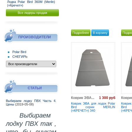
Лодка Polar Bird 360M (Merlin)
(«Кречет»)
Все лидеры продаж
Подробнее
В корзину
Подро
ПРОИЗВОДИТЕЛИ
Polar Bird
СНЕГИРЬ
СТАТЬИ
1 300 руб
Коврик ЭВА...
Коврик
Выбираем лодку ПВХ Часть 4.
Коврик ЭВА для лодок Polar
Коврик
Цены
(2019-05-08)
Bird серии MERLIN
Bird
(«КРЕЧЕТ») 340
(«КРЕЧ
Выбираем
лодку ПВХ так ,
что бы внукам