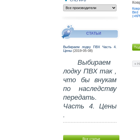
Ковр
Ковр
Bi
(«КР
СТАТЬИ
Выбираем лодку ПВХ Часть 4.
Под
Цены
(2019-05-08)
Выбираем
« Н
лодку ПВХ так ,
что бы внукам
по наследству
передать.
Часть 4. Цены
.
Все статьи