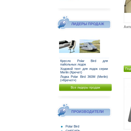
ЛИДЕРЫ ПРОДАЖ
Ант
Кресло Polar Bird для
пайольных лодок
Ходовой тент для лодок серии
Под
Merlin (Кречет)
Лодка Polar Bird 360M (Merlin)
(«Кречет»)
Все лидеры продаж
ПРОИЗВОДИТЕЛИ
Polar Bird
СНЕГИРЬ