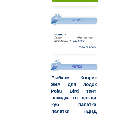
NEWS
Новости
Акция -бесплатная
доставка...
» read more
view all news
МЕТКИ
Рыбком
Коврик
ЭВА для лодок
Polar Bird
тент
накидка
от дождя
куб
палатка
палатки
НДНД