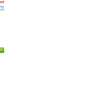
руб
lar
IN