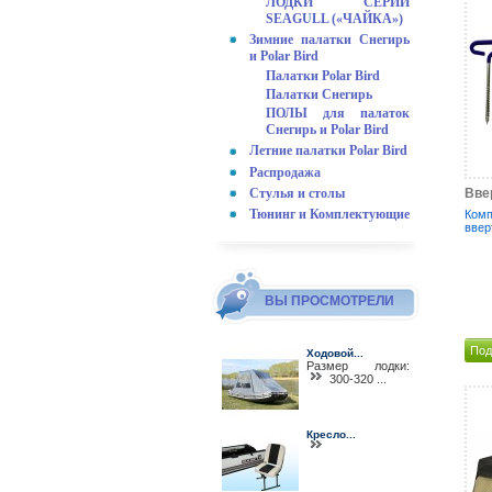
ЛОДКИ СЕРИИ
SEAGULL («ЧАЙКА»)
Зимние палатки Снегирь
и Polar Bird
Палатки Polar Bird
Палатки Снегирь
ПОЛЫ для палаток
Снегирь и Polar Bird
Летние палатки Polar Bird
Распродажа
Стулья и столы
Вве
Тюнинг и Комплектующие
Комп
ввер
ВЫ ПРОСМОТРЕЛИ
Под
Ходовой...
Размер лодки:
300-320 ...
Кресло...