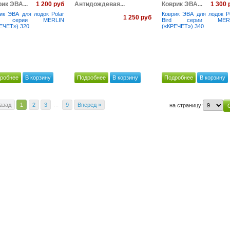
1 200 руб
1 300 
ик ЭВА...
Антидождевая...
Коврик ЭВА...
ик ЭВА для лодок Polar
Коврик ЭВА для лодок Po
1 250 руб
rd серии MERLIN
Bird серии MERL
ЕЧЕТ») 320
(«КРЕЧЕТ») 340
робнее
В корзину
Подробнее
В корзину
Подробнее
В корзину
...
азад
1
2
3
9
Вперед »
на страницу: