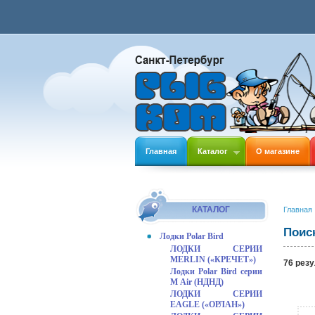
Главная
Каталог
О магазине
КАТАЛОГ
Главная
Поис
Лодки Polar Bird
ЛОДКИ СЕРИИ
MERLIN («КРЕЧЕТ»)
76
резу
Лодки Polar Bird серии
М Air (НДНД)
ЛОДКИ СЕРИИ
EAGLE («ОРЛАН»)