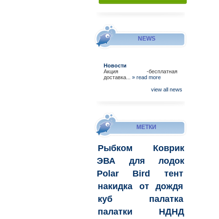
NEWS
Новости
Акция -бесплатная
доставка...
» read more
view all news
МЕТКИ
Рыбком
Коврик
ЭВА для лодок
Polar Bird
тент
накидка
от дождя
куб
палатка
палатки
НДНД