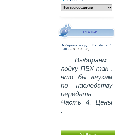
СТАТЬИ
Выбираем лодку ПВХ Часть 4.
Цены
(2019-05-08)
Выбираем
лодку ПВХ так ,
что бы внукам
по наследству
передать.
Часть 4. Цены
.
Все статьи