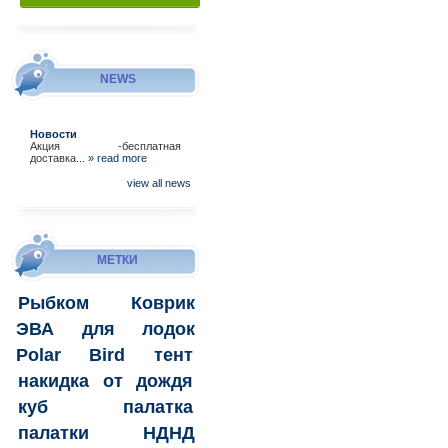
NEWS
Новости
Акция -бесплатная
доставка...
» read more
view all news
МЕТКИ
Рыбком
Коврик
ЭВА для лодок
Polar Bird
тент
накидка
от дождя
куб
палатка
палатки
НДНД