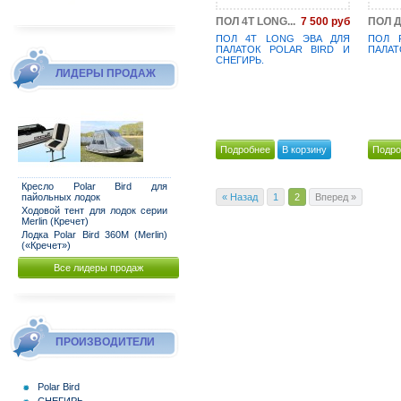
7 500 руб
ПОЛ 4T LONG...
ПОЛ Д
ПОЛ 4T LONG ЭВА ДЛЯ
ПОЛ 
ПАЛАТОК POLAR BIRD И
ПАЛАТ
СНЕГИРЬ.
ЛИДЕРЫ ПРОДАЖ
Подробнее
В корзину
Подро
Кресло Polar Bird для
пайольных лодок
« Назад
1
2
Вперед »
Ходовой тент для лодок серии
Merlin (Кречет)
Лодка Polar Bird 360M (Merlin)
(«Кречет»)
Все лидеры продаж
ПРОИЗВОДИТЕЛИ
Polar Bird
СНЕГИРЬ