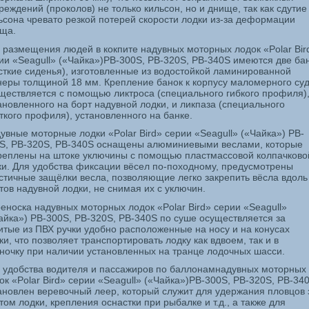
реждений (проколов) не только кильсон, но и днище, так как сдутие
ьсона чревато резкой потерей скорости лодки из-за деформации
ща.
 размещения людей в кокпите надувных моторных лодок «
Polar
Bir
ии «
Seagull
» («Чайка»)
PB
-300
S
,
PB
-320
S
,
PB
-340
S
имеются две ба
сткие сиденья), изготовленные из водостойкой ламинированной
еры толщиной 18 мм. Крепление банок к корпусу маломерного су
ществляется с помощью ликтроса (специального гибкого профиля)
ановленного на борт надувной лодки, и ликпаза (специального
ткого профиля), установленного на банке.
увные моторные лодки «
Polar
Bird
» серии «
Seagull
» («Чайка»)
PB
-
S
,
PB
-320
S
,
PB
-340
S
оснащены алюминиевыми веслами, которые
реплены на штоке уключины с помощью пластмассовой колпачково
ки. Для удобства фиксации вёсел по-походному, предусмотрены
стичные защёлки весла, позволяющие легко закрепить вёсла вдоль
тов надувной лодки, не снимая их с уключин.
еноска надувных моторных лодок «
Polar
Bird
» серии «
Seagull
»
айка»)
PB
-300
S
,
PB
-320
S
,
PB
-340
S
по суше осуществляется за
итые из ПВХ ручки удобно расположенные на носу и на конусах
ки, что позволяет транспортировать лодку как вдвоем, так и в
ночку при наличии установленных на транце лодочных шасси.
 удобства водителя и пассажиров по баллонамнадувных моторных
ок «
Polar
Bird
» серии «
Seagull
» («Чайка»)
PB
-300
S
,
PB
-320
S
,
PB
-34
ановлен веревочный леер, который служит для удержания пловцов 
том лодки, крепления оснастки при рыбалке и т.д., а также для