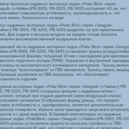
метр баллонов
надувных моторных лодок «
Polar
Bird
» серии
agull
» («Чайка»)
PB
-300
S
,
PB
-320
S
,
PB
-340
S
составляет
43 см,
что
спечивает повышенную устойчивость, грузоподъемность и, что
ало важно, безопасность на воде.
пус надувных моторных лодок «
Polar
Bird
» серии «
Seagull
»
айка»)
PB
-300
S
,
PB
-320
S
,
PB
-340
S
разделён на три герметичных
ека. Для подачи и выпуска воздуха на каждом отсеке баллона
ановлен высококачественный воздушный клапан.
ормовой части надувных моторных лодок «
Polar
Bird
» серии «
Seagul
айка»)
PB
-300
S
,
PB
-320
S
,
PB
-340
S
установлен транец из водостойк
инированной фанеры толщиной
18 мм
с накладками для креплени
весного лодочного мотора (ПЛМ). Наружная и внутренняя накладк
олнены из высокопрочного полимерного материала. Транец вклее
 помощи "трансхолдеров" из ПВХ материала. Транец сверху защи
бразным профилем из ПВХ материала, что обеспечивает
говечность изделия.
увные моторные лодки «
Polar
Bird
» серии «
Seagull
» («Чайка»)
PB
-
S
,
PB
-320
S
,
PB
-340
S
оснащены днищем с надувным килем –
ьсоном, который при подаче давления через воздушный клапан
спечивает килеватую (V-образную) форму днища, что придает
совую устойчивость и, одновременно, является дополнительным
ментом плавучести. Именно килю приходится чаще всего встречат
ерегом и с дном водоема.
В базовой комплектации на н
адувные
орные лодки «
Polar
Bird
»
серии «
Seagull
» («Чайка»)
PB
-300
S
,
PB
-32
-340
S
штатно установлена защита по кильсону
(профиль из ПВХ
ериала шириной 60 мм), что позволяет сохранить от возможных