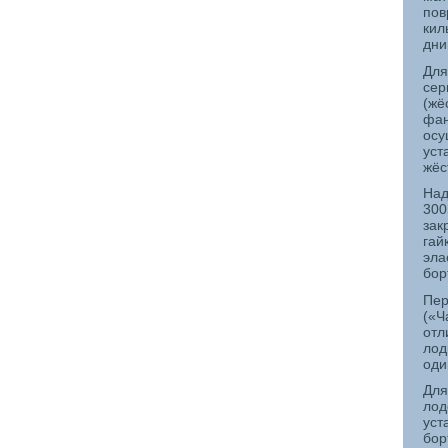
пов
кил
дни
Для
сер
(жё
фан
осу
уст
жёс
Над
300
зак
гай
эла
бор
Пер
(«Ч
отл
лод
оди
Для
лод
уст
бор