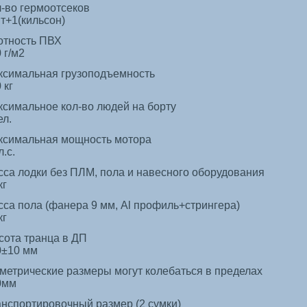
-во гермоотсеков
т+1(кильсон)
отность ПВХ
 г/м2
ксимальная грузоподъемность
 кг
симальное кол-во людей на борту
ел.
ксимальная мощность мотора
л.с.
са лодки без ПЛМ, пола и навесного оборудования
кг
са пола (фанера 9 мм, Al профиль+стрингера)
кг
сота транца в ДП
0±10 мм
метрические размеры могут колебаться в пределах
0мм
нспортировочный размер (2 сумки)