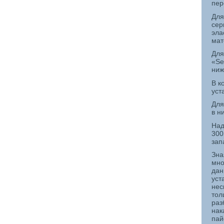
пер
Для
сер
эла
мат
Для
«
Se
ниж
В к
уст
Для
в н
Над
300
зап
Зна
мно
дан
уст
нес
тол
раз
нак
пай