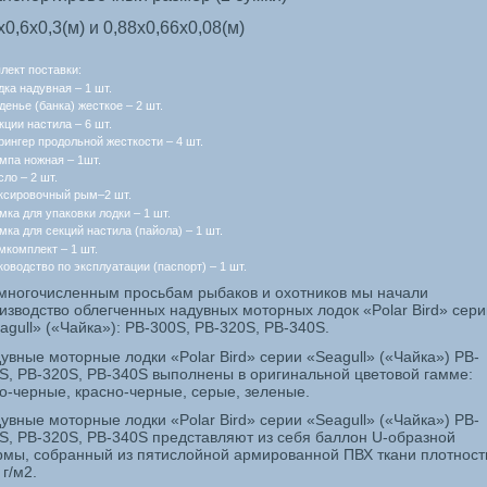
х0,6х0,3(м) и 0,88х0,66х0,08(м)
лект поставки:
дка надувная – 1 шт.
денье (банка) жесткое – 2 шт.
кции настила – 6 шт.
рингер продольной жесткости – 4 шт.
мпа ножная – 1шт.
сло – 2 шт.
ксировочный рым–2 шт.
мка для упаковки лодки – 1 шт.
мка для секций настила (пайола) – 1 шт.
мкомплект – 1 шт.
ководство по эксплуатации (паспорт) – 1 шт.
многочисленным просьбам рыбаков и охотников мы начали
изводство облегченных надувных моторных лодок «
Polar
Bird
» сери
agull
» («Чайка»):
PB
-300
S
,
PB
-320
S
,
PB
-340
S
.
увные моторные лодки «
Polar
Bird
» серии «
Seagull
» («Чайка»)
PB
-
S
,
PB
-320
S
,
PB
-340
S
выполнены в оригинальной цветовой гамме:
о-черные, красно-черные, серые, зеленые.
увные моторные лодки «
Polar
Bird
» серии «
Seagull
» («Чайка»)
PB
-
S
,
PB
-320
S
,
PB
-340
S
представляют из себя баллон U-образной
мы, собранный из пятислойной армированной ПВХ ткани плотнос
 г/м2.