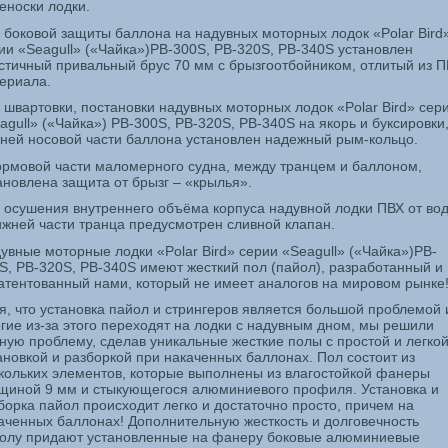
еноски лодки.
 боковой защиты баллона на надувных моторных лодок «
Polar
Bird
ии «
Seagull
» («Чайка»)
PB
-300
S
,
PB
-320
S
,
PB
-340
S
установлен
стичный привальный брус 70 мм с брызгоотбойником, отлитый из 
ериала.
 швартовки, постановки надувных моторных лодок «
Polar
Bird
» сер
agull
» («Чайка»)
PB
-300
S
,
PB
-320
S
,
PB
-340
S
на якорь и буксировки,
ней носовой части баллона установлен надежный рым-кольцо.
ормовой части маломерного судна, между транцем и баллоном,
ановлена защита от брызг – «крылья».
 осушения внутреннего объёма корпуса надувной лодки ПВХ от во
ижней части транца предусмотрен сливной клапан.
увные моторные лодки «
Polar
Bird
»
серии «
Seagull
» («Чайка»)
PB
-
S
,
PB
-320
S
,
PB
-340
S
имеют жесткий пол (пайол), разработанный и
атентованный нами, который не имеет аналогов на мировом рынке
я, что установка пайол и стрингеров является большой проблемой 
гие из-за этого переходят на лодки с надувным дном,
мы решили
ную проблему, сделав уникальные жесткие полы с простой и легко
ановкой и разборкой при накаченных баллонах.
Пол состоит из
кольких элементов, которые выполнены из влагостойкой фанеры
щиной 9 мм и стыкующегося алюминиевого профиля.
Установка и
борка пайол происходит легко и достаточно просто, причем на
аченных баллонах!
Дополнительную жесткость и долговечность
олу придают установленные на фанеру боковые алюминиевые