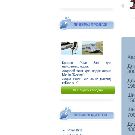
Лодка Polar...
Лодка Polar...
Лодка Polar...
Лодка Polar...
Лодк
ЛИДЕРЫ ПРОДАЖ
Ха
Кресло Polar Bird для
Дл
пайольных лодок
30
Ходовой тент для лодок серии
Merlin (Кречет)
Лодка Polar Bird 360M (Merlin)
Дли
(«Кречет»)
19
Все лидеры продаж
Ши
15
Ши
70
ПРОИЗВОДИТЕЛИ
Ди
43
Polar Bird
СНЕГИРЬ