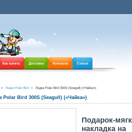
Как купить
Доставка
Контакты
Статьи
>
Лодки Polar Bird
>
Лодка Polar Bird 300S (Seagull) («Чайка»)
 Polar Bird 300S (Seagull) («Чайка»)
Подарок-мяг
накладка на