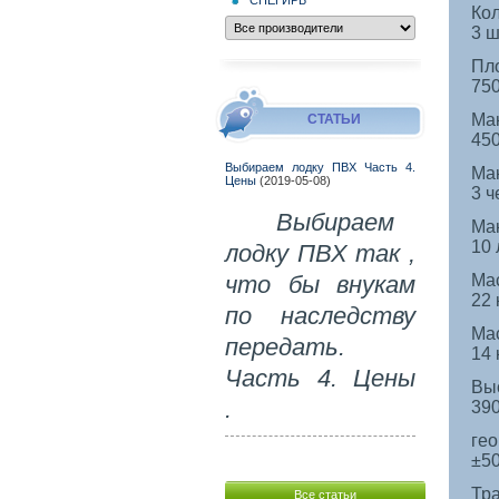
Кол
3 ш
Пл
750
Ма
СТАТЬИ
450
Выбираем лодку ПВХ Часть 4.
Мак
Цены
(2019-05-08)
3 ч
Выбираем
Ма
10 
лодку ПВХ так ,
Мас
что бы внукам
22 
по наследству
Мас
передать.
14 
Часть 4. Цены
Вы
.
39
гео
±5
Тра
Все статьи