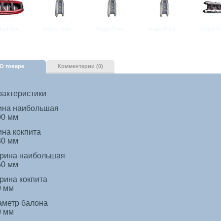
а Polar...
Лодка Polar...
Лодка Polar...
Лодка Polar...
Лодка Pol
О товаре
Комментарии (0)
рактеристики
ина наибольшая
00 мм
на кокпита
80 мм
рина наибольшая
60 мм
рина кокпита
0 мм
аметр балона
0 мм