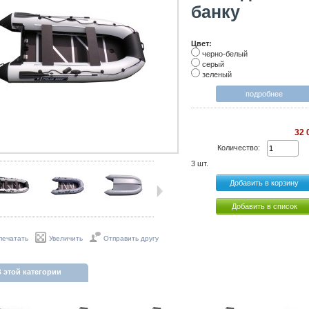
банку
Цвет:
черно-белый
серый
зеленый
подробнее
32 
Количество:
3
шт.
Добавить в список
печатать
Увеличить
Отправить другу
 этой категории