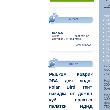
1,1
Комп
NEWS
Ло
Си
Се
Ст
Новости
Акция -бесплатная
По
доставка...
» read more
Ве
Бу
view all news
Су
Су
Ре
Ру
МЕТКИ
По 
про
Рыбком
Коврик
«
Se
ЭВА для лодок
Над
300
Polar Bird
тент
бел
накидка
от дождя
Над
300
куб
палатка
фор
палатки
НДНД
750