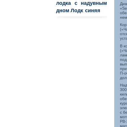
лодка с надувным
Диа
«
Se
дном Лодк
синяя
обе
нем
Кор
(«Ч
отс
уст
В к
(«Ч
лам
под
вып
при
П-о
дол
Над
300
кил
обе
кур
эле
с б
мот
PB
мат